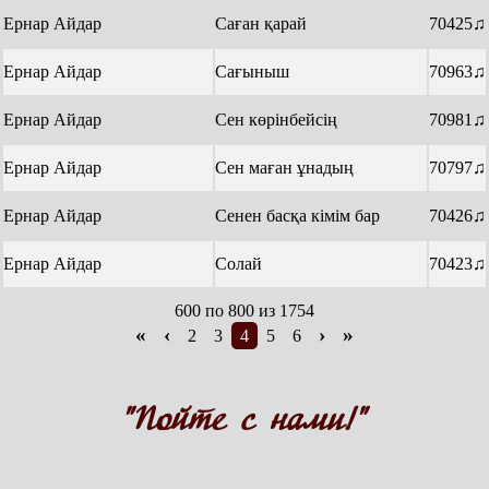
Ернар Айдар
Саған қарай
70425♫
Ернар Айдар
Сағыныш
70963♫
Ернар Айдар
Сен көрінбейсің
70981♫
Ернар Айдар
Сен маған ұнадың
70797♫
Ернар Айдар
Сенен басқа кімім бар
70426♫
Ернар Айдар
Солай
70423♫
600 по 800 из 1754
«
‹
›
»
2
3
4
5
6
"Пойте с нами!"