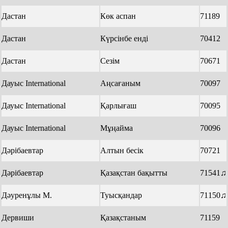
Дастан
Көк аспан
71189
Дастан
Күрсінбе енді
70412
Дастан
Сезім
70671
Дауыс International
Аңсағаным
70097
Дауыс International
Қарлығаш
70095
Дауыс International
Мұңайма
70096
Дәрібаевтар
Алтын бесік
70721
Дәрібаевтар
Қазақстан бақытты
71541♫
Дәуренұлы М.
Туысқандар
71150♫
Дервиши
Қазақстаным
71159