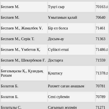
Беспаев М.
Түңгі сыр
70163♫
Беспаев М.
Ұмытамын қалай
70640
Беспаев М., Жамалбек Ұ.
Бір ел болса
71461
Беспаев М., Серік Т.
Досым-ау
71363
Беспаев М., Үмбетов Қ.
Сүйікті етші
71486♫
Беспаев М., Шекербеков Ғ.
Достарға
71559
Биғазықызы Қ., Қуандық
Қоштасу
71378♫
Рахым
Болатов Б.
Рахмет саған анашым
70781
Болатов Б.
Сені сүйемін
70789
Болатұлы С.
Сағынып жүрмін
71271