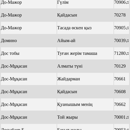
До-Мажор
Гүлім
70906♫
До-Мажор
Қайдасын
70278
До-Мажор
Тасада өскен қыз
70905♫
Домино
Айым-ай
70039♫
Дос тобы
Туған жерім тамаша
71280♫
Дос-Мұқасан
Алматы түні
70129
Дос-Мұқасан
Жайдарман
70661
Дос-Мұқасан
Қайдасын
70608
Дос-Мұқасан
Қуанышым менің
70662
Дос-Мұқасан
Той жыры
70001♫
Досыбаев Б.
Бақыт жолы
70953♫