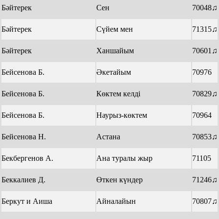
Бәйтерек
Сен
70048♫
Бәйтерек
Сүйем мен
71315♫
Бәйтерек
Ханшайым
70601♫
Бейсенова Б.
Әкетайым
70976
Бейсенова Б.
Көктем келді
70829♫
Бейсенова Б.
Наурыз-көктем
70964
Бейсенова Н.
Астана
70853♫
Бекбергенов А.
Ана туралы жыр
71105
Беккалиев Д.
Өткен күндер
71246♫
Беркут и Аиша
Айналайын
70807♫