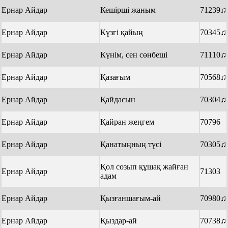
Ернар Айдар
Кешірші жаным
71239♫
Ернар Айдар
Күзгі қайың
70345♫
Ернар Айдар
Күнім, сен сөнбеші
71110♫
Ернар Айдар
Қазағым
70568♫
Ернар Айдар
Қайдасын
70304♫
Ернар Айдар
Қайран жеңгем
70796
Ернар Айдар
Қанатыңның түсі
70305♫
Қол созып құшақ жайған
Ернар Айдар
71303
адам
Ернар Айдар
Қызғаншағым-ай
70980♫
Ернар Айдар
Қыздар-ай
70738♫