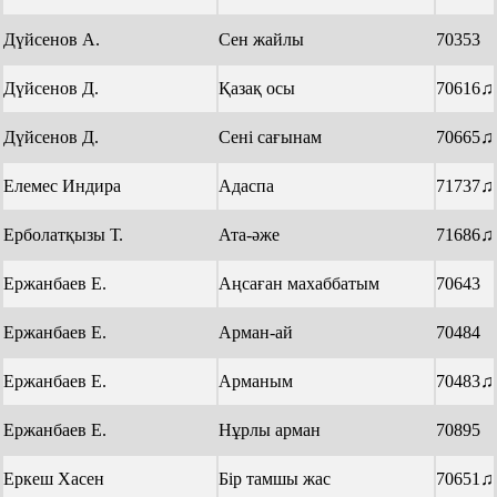
Дүйсенов А.
Сен жайлы
70353
Дүйсенов Д.
Қазақ осы
70616♫
Дүйсенов Д.
Сені сағынам
70665♫
Елемес Индира
Адаспа
71737♫
Ерболатқызы Т.
Ата-әже
71686♫
Ержанбаев Е.
Аңсаған махаббатым
70643
Ержанбаев Е.
Арман-ай
70484
Ержанбаев Е.
Арманым
70483♫
Ержанбаев Е.
Нұрлы арман
70895
Еркеш Хасен
Бір тамшы жас
70651♫