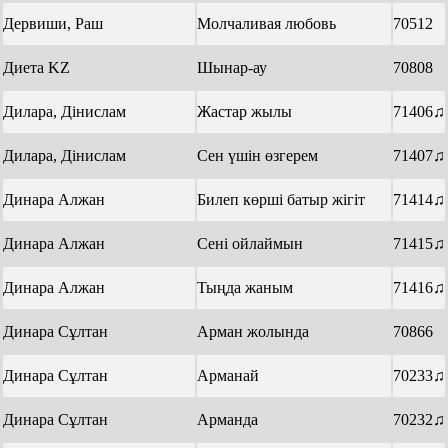
Дервиши, Раш
Молчаливая любовь
70512
Диета KZ
Шынар-ау
70808
Дилара, Дінислам
Жастар жылы
71406♫
Дилара, Дінислам
Сен үшін өзгерем
71407♫
Динара Алжан
Билеп көрші батыр жігіт
71414♫
Динара Алжан
Сені ойлаймын
71415♫
Динара Алжан
Тыңда жаным
71416♫
Динара Сұлтан
Арман жолында
70866
Динара Сұлтан
Арманай
70233♫
Динара Сұлтан
Арманда
70232♫