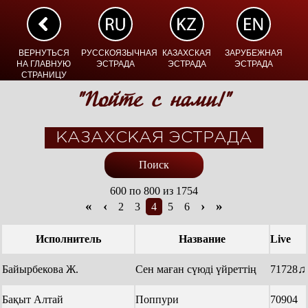
ВЕРНУТЬСЯ
РУССКОЯЗЫЧНАЯ
КАЗАХСКАЯ
ЗАРУБЕЖНАЯ
НА ГЛАВНУЮ
ЭСТРАДА
ЭСТРАДА
ЭСТРАДА
СТРАНИЦУ
"Пойте с нами!"
КАЗАХСКАЯ ЭСТРАДА
Поиск
600 по 800 из 1754
«
‹
›
»
2
3
4
5
6
Исполнитель
Название
Live
Байырбекова Ж.
Сен маған сүюді үйреттің
71728♫
Бақыт Алтай
Поппури
70904