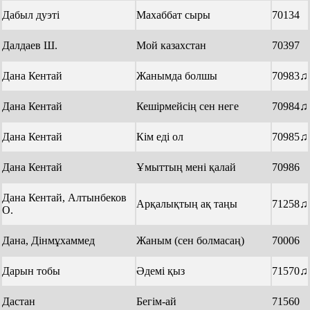
Дабыл дуэтi
Махаббат сыры
70134
Далдаев Ш.
Мой казахстан
70397
Дана Кентай
Жанымда болшы
70983♫
Дана Кентай
Кешірмейсің сен неге
70984♫
Дана Кентай
Кім еді ол
70985♫
Дана Кентай
Ұмыттың мені қалай
70986
Дана Кентай, Алтынбеков
Арқалықтың ақ таңы
71258♫
О.
Дана, Дiнмұхаммед
Жаным (сен болмасаң)
70006
Дарын тобы
Әдемі қыз
71570♫
Дастан
Бегім-ай
71560