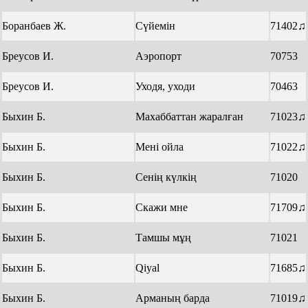
Боранбаев Ж.
Сүйемін
71402♫
Бреусов И.
Аэропорт
70753
Бреусов И.
Уходя, уходи
70463
Быхин Б.
Махаббаттан жаралған
71023♫
Быхин Б.
Мені ойла
71022♫
Быхин Б.
Сенің күлкің
71020
Быхин Б.
Скажи мне
71709♫
Быхин Б.
Тамшы мұң
71021
Быхин Б.
Qiyal
71685♫
Быхин Б.
Арманың барда
71019♫