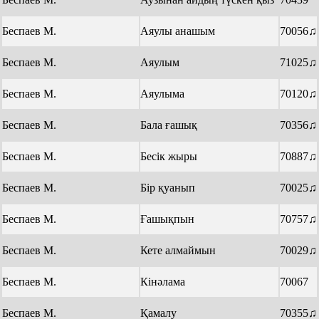
Беспаев М.
Аяулы анашым
70056♫
Беспаев М.
Аяулым
71025♫
Беспаев М.
Аяулыма
70120♫
Беспаев М.
Бала ғашық
70356♫
Беспаев М.
Бесік жыры
70887♫
Беспаев М.
Бір қуанып
70025♫
Беспаев М.
Ғашықпын
70757♫
Беспаев М.
Кете алмаймын
70029♫
Беспаев М.
Кінәлама
70067
Беспаев М.
Қамалу
70355♫