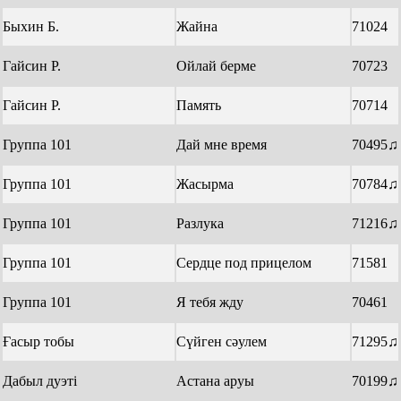
Быхин Б.
Жайна
71024
Гайсин Р.
Ойлай берме
70723
Гайсин Р.
Память
70714
Группа 101
Дай мне время
70495♫
Группа 101
Жасырма
70784♫
Группа 101
Разлука
71216♫
Группа 101
Сердце под прицелом
71581
Группа 101
Я тебя жду
70461
Ғасыр тобы
Сүйген сәулем
71295♫
Дабыл дуэтi
Астана аруы
70199♫