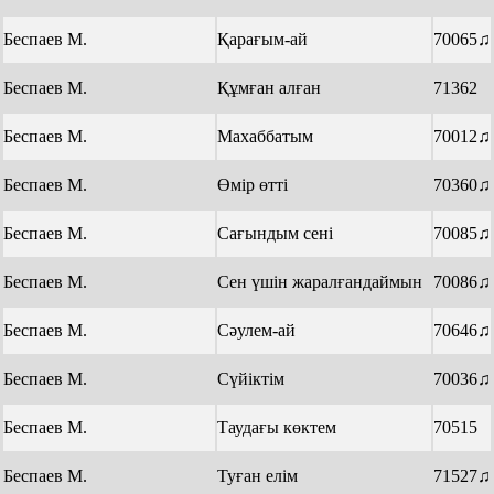
Беспаев М.
Қарағым-ай
70065♫
Беспаев М.
Құмған алған
71362
Беспаев М.
Махаббатым
70012♫
Беспаев М.
Өмір өтті
70360♫
Беспаев М.
Сағындым сені
70085♫
Беспаев М.
Сен үшін жаралғандаймын
70086♫
Беспаев М.
Сәулем-ай
70646♫
Беспаев М.
Сүйіктім
70036♫
Беспаев М.
Таудағы көктем
70515
Беспаев М.
Туған елім
71527♫