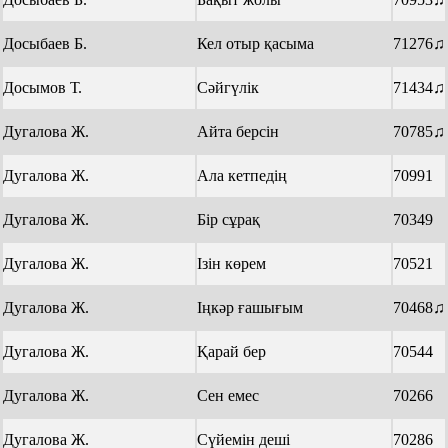
Досыбаев Б.
Кел отыр қасыма
71276♫
Досымов Т.
Сәйгүлік
71434♫
Дугалова Ж.
Айта берсін
70785♫
Дугалова Ж.
Ала кетпедің
70991
Дугалова Ж.
Бір сұрақ
70349
Дугалова Ж.
Ізін көрем
70521
Дугалова Ж.
Іңкәр ғашығым
70468♫
Дугалова Ж.
Қарай бер
70544
Дугалова Ж.
Сен емес
70266
Дугалова Ж.
Сүйемін деші
70286