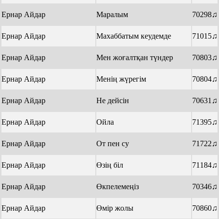
Ернар Айдар
Маралым
70298♫
Ернар Айдар
Махаббатым кеудемде
71015♫
Ернар Айдар
Мен жоғалтқан түндер
70803♫
Ернар Айдар
Менің жүрегім
70804♫
Ернар Айдар
Не дейсін
70631♫
Ернар Айдар
Ойла
71395♫
Ернар Айдар
От пен су
71722♫
Ернар Айдар
Өзің біл
71184♫
Ернар Айдар
Өкпелемеңіз
70346♫
Ернар Айдар
Өмір жолы
70860♫