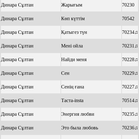
Динара Сұлтан
Жарығым
70230
Динара Сұлтан
Көп күттім
70542
Динара Сұлтан
Қатыгез түн
70234♫
Динара Сұлтан
Мені ойла
70231♫
Динара Сұлтан
Найди меня
70228♫
Динара Сұлтан
Сен
70229♫
Динара Сұлтан
Сенің ғана
70227♫
Динара Сұлтан
Таста-insta
70514♫
Динара Сұлтан
Энергия любви
70235♫
Динара Сұлтан
Это была любовь
70236♫