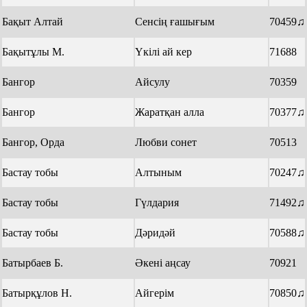
Бақыт Алтай
Сенсің ғашығым
70459♫
Бақытұлы М.
Үкілі ай кер
71688
Бангор
Айсулу
70359
Бангор
Жаратқан алла
70377♫
Бангор, Орда
Любви сонет
70513
Бастау тобы
Алтыным
70247♫
Бастау тобы
Гүлдария
71492♫
Бастау тобы
Дәридәй
70588♫
Батырбаев Б.
Әкені аңсау
70921
Батырқұлов Н.
Айгерім
70850♫