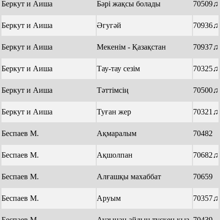
Беркут и Аиша
Бәрі жақсы болады
70509♫
Беркут и Аиша
Әгугәй
70936♫
Беркут и Аиша
Мекенім - Қазақстан
70937♫
Беркут и Аиша
Тау-тау сезім
70325♫
Беркут и Аиша
Тәттімсің
70500♫
Беркут и Аиша
Туған жер
70321♫
Беспаев М.
Ақмаралым
70482
Беспаев М.
Ақшолпан
70682♫
Беспаев М.
Алғашқы махаббат
70659
Беспаев М.
Аруым
70357♫
Беспаев М.
Аузынан айдың түскен қыз
70439