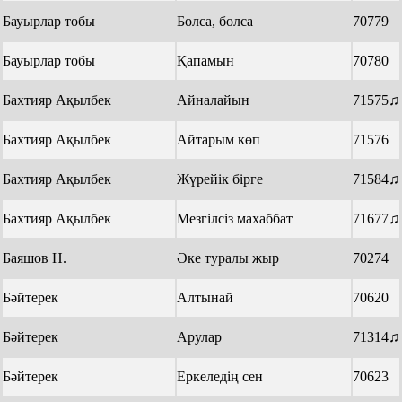
Бауырлар тобы
Болса, болса
70779
Бауырлар тобы
Қапамын
70780
Бахтияр Ақылбек
Айналайын
71575♫
Бахтияр Ақылбек
Айтарым көп
71576
Бахтияр Ақылбек
Жүрейік бірге
71584♫
Бахтияр Ақылбек
Мезгілсіз махаббат
71677♫
Баяшов Н.
Әке туралы жыр
70274
Бәйтерек
Алтынай
70620
Бәйтерек
Арулар
71314♫
Бәйтерек
Еркеледің сен
70623