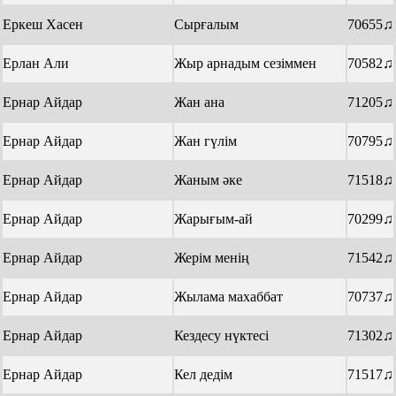
Еркеш Хасен
Сырғалым
70655♫
Ерлан Али
Жыр арнадым сезіммен
70582♫
Ернар Айдар
Жан ана
71205♫
Ернар Айдар
Жан гүлім
70795♫
Ернар Айдар
Жаным әке
71518♫
Ернар Айдар
Жарығым-ай
70299♫
Ернар Айдар
Жерім менің
71542♫
Ернар Айдар
Жылама махаббат
70737♫
Ернар Айдар
Кездесу нүктесі
71302♫
Ернар Айдар
Кел дедім
71517♫